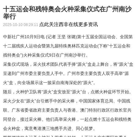
十五运会和残特奥会火种采集仪式在广州南沙
举行
点此关注西非在线更多资讯
2025-10-10 08:29:11
中新社广州10月9日电 (记者 王坚 张璐)第十五届全国运动会、全国第
十二届残疾人运动会暨第九届特殊奥林匹克运动会(下称“十五运会和
残特奥会”)火种采集仪式9日在广州南沙举行。
采集仪式现场，采火技术团队代表手捧“源火”盒走上舞台，将“源火”盒
呈递到广州市委主要负责人手中。广州市委主要负责人双手高举“源
火”盒，向全场展示这一簇采自南海深处的“源火”。
随后，火种护卫队将“源火”盒安放至“源火”台，点燃火种盆环节开始。
采火少女在“源火”台引燃手中的采火棒，中国国家体育总局、中国残
联、广东省委省政府主要负责人与香港、澳门特别行政区行政长官共
同登台，接过采火棒。他们高举采火棒，一起点燃十五运会和残特奥
会火种盆，寓意粤港澳三地携手共进、同心筑梦。