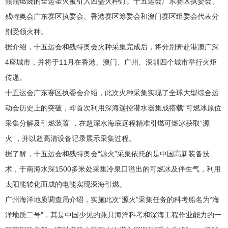
熊熊燃烧的全运圣火被引入四盏火种灯。十五运会广东赛区执委会、
残特奥会广东赛区执委会、香港赛区筹委会和澳门赛区组委会代表分
别受领火种。
据介绍，十五运会和残特奥会火种采集完成后，将分别奔赴港澳广深
4座城市，并将于11月在香港、澳门、广州、深圳四个城市举行火炬
传递。
十五运会广东赛区执委会介绍，此次火种采集实现了全球大型综合运
动会历史上的突破，即首次利用深海遥控潜水器集成搭载“可燃冰原位
采集分解及引燃装置”，在超深水海底远程精准引燃可燃冰获取“源
火”，并以超高清设备记录展示采集过程。
据了解，十五运会和残特奥会“源火”采集依托的是中国高新装备技
术，于南海水深1500多米处采集冷泉口溢出的可燃冰及伴生气，利用
太阳能转化而成的电能实现深海引燃。
广州海洋地质调查局介绍，实施此次“源火”采集任务的科考船名为“海
洋地质二号”，其是中国少见的兼具海洋科考和深海工程作业能力的一