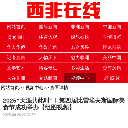
网站首页
国际新闻
非洲新闻
中国新闻
English
体育大观
娱乐在线
军情博览
华人华侨
华媒广角
名企风采
理论前沿
记者直击
人物天下
魅力非洲
美丽中国
文学艺术
博客专栏
多彩生活
史海沉钩
人在非洲
专题新闻
视频中心
老 照 片
网站首页
>>
视频中心
>>
查看详情
2025“天涯共此时”︱第四届比雷埃夫斯国际美
食节成功举办【组图视频】
2025-09-29 22:32:50