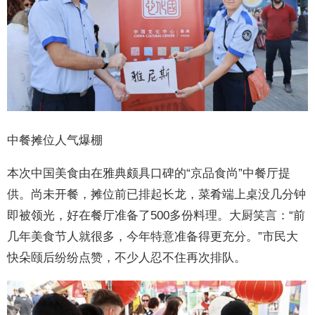
中餐摊位人气爆棚
本次中国美食由在雅典颇具口碑的“京品食尚”中餐厅提
供。尚未开餐，摊位前已排起长龙，菜肴端上桌没几分钟
即被领光，好在餐厅准备了500多份料理。大厨笑言：“前
几年美食节人就很多，今年特意准备得更充分。”市民大
快朵颐后纷纷点赞，不少人忍不住再次排队。