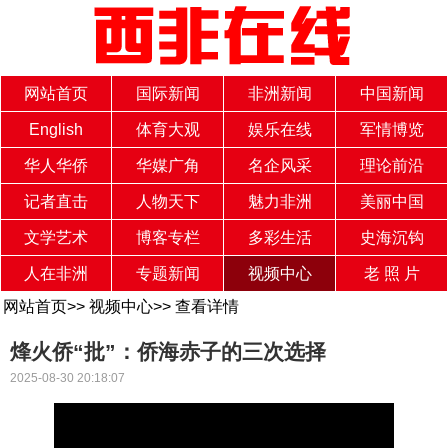
网站首页
国际新闻
非洲新闻
中国新闻
English
体育大观
娱乐在线
军情博览
华人华侨
华媒广角
名企风采
理论前沿
记者直击
人物天下
魅力非洲
美丽中国
文学艺术
博客专栏
多彩生活
史海沉钩
人在非洲
专题新闻
视频中心
老 照 片
网站首页
>>
视频中心
>>
查看详情
烽火侨“批”：侨海赤子的三次选择
2025-08-30 20:18:07