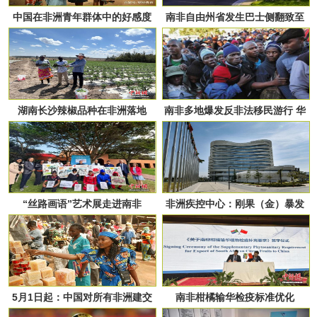
中国在非洲青年群体中的好感度
南非自由州省发生巴士侧翻致至
稳步上升
少11人死亡
湖南长沙辣椒品种在非洲落地
南非多地爆发反非法移民游行 华
人店铺停业避险
“丝路画语”艺术展走进南非
非洲疾控中心：刚果（金）暴发
埃博拉疫情
5月1日起：中国对所有非洲建交
南非柑橘输华检疫标准优化