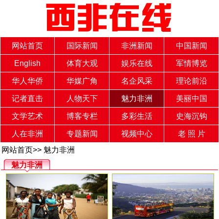
网站首页
国际新闻
非洲新闻
中国新闻
English
体育大观
娱乐在线
军情博览
华人华侨
华媒广角
名企风采
理论前沿
记者直击
人物天下
魅力非洲
美丽中国
文学艺术
博客专栏
多彩生活
史海沉钩
人在非洲
专题新闻
视频中心
老 照 片
网站首页
>>
魅力非洲
魅力非洲