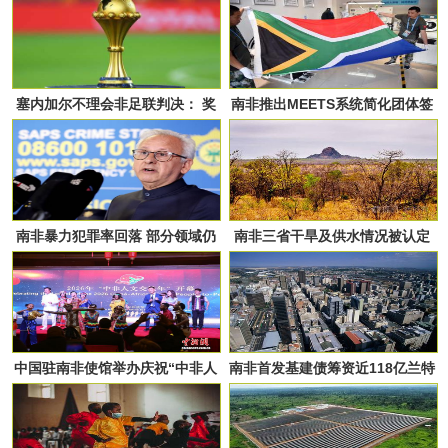
国实施零关税
塞内加尔不理会非足联判决： 奖
南非推出MEETS系统简化团体签
金不退，奖杯不还
证
南非暴力犯罪率回落 部分领域仍
南非三省干旱及供水情况被认定
面临挑战
为国家灾难
中国驻南非使馆举办庆祝“中非人
南非首发基建债筹资近118亿兰特
文交流年”开幕活动