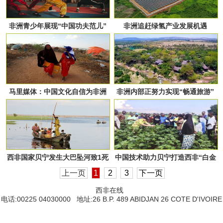
非洲青少年展现“中国功夫范儿”
非洲追赶绿氢产业发展机遇
马里媒体：中国文化自信为非洲
非洲内部正努力实现“畅通旅游”
摆脱殖民枷锁提供启示
西非国家贝宁发生大巴坠河致1死
中国技术助力贝宁打造西非“白金
44失踪
之国”
上一页
1
2
3
下一页
西非在线
电话:00225 04030000 地址:26 B.P. 489 ABIDJAN 26 COTE D'IVOIRE