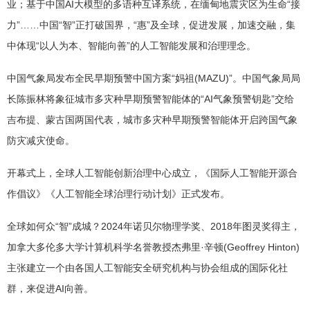
业；基于中国AI大模型的多语种互译系统，在缅甸地震灾区为生命“接
力”……中国“智”正打破国界，“惠”及全球，促进发展，加速交融，集
中体现“以人为本、智能向善”的人工智能发展和治理理念。
中国气象局发布全民早期预警中国方案“妈祖(MAZU)”。中国气象局局
长陈振林将象征城市多灾种早期预警智能体的“AI气象预警钥匙”交给
吉布提、蒙古国两国代表，城市多灾种早期预警智能体开启跨国气象
防灾减灾使命。
开幕式上，全球人工智能创新治理中心成立，《国际人工智能开源合
作倡议》《人工智能全球治理行动计划》正式发布。
全球如何众“智”成城？2024年诺贝尔物理学奖、2018年图灵奖得主，
加拿大多伦多大学计算机科学名誉教授杰弗里·辛顿(Geoffrey Hinton)
主张建立一个由各国人工智能安全研究机构与协会组成的国际化社
群，来促进AI向善。