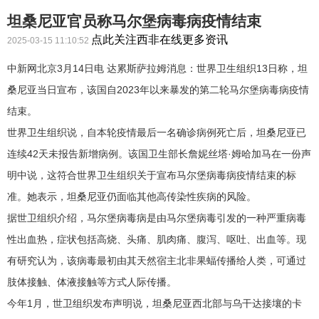
坦桑尼亚官员称马尔堡病毒病疫情结束
点此关注西非在线更多资讯
2025-03-15 11:10:52
中新网北京3月14日电 达累斯萨拉姆消息：世界卫生组织13日称，坦
桑尼亚当日宣布，该国自2023年以来暴发的第二轮马尔堡病毒病疫情
结束。
世界卫生组织说，自本轮疫情最后一名确诊病例死亡后，坦桑尼亚已
连续42天未报告新增病例。该国卫生部长詹妮丝塔·姆哈加马在一份声
明中说，这符合世界卫生组织关于宣布马尔堡病毒病疫情结束的标
准。她表示，坦桑尼亚仍面临其他高传染性疾病的风险。
据世卫组织介绍，马尔堡病毒病是由马尔堡病毒引发的一种严重病毒
性出血热，症状包括高烧、头痛、肌肉痛、腹泻、呕吐、出血等。现
有研究认为，该病毒最初由其天然宿主北非果蝠传播给人类，可通过
肢体接触、体液接触等方式人际传播。
今年1月，世卫组织发布声明说，坦桑尼亚西北部与乌干达接壤的卡